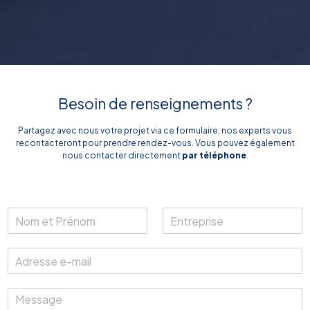
Besoin de renseignements ?
Partagez avec nous votre projet via ce formulaire, nos experts vous
recontacteront pour prendre rendez-vous. Vous pouvez également
nous contacter directement
par téléphone
.
N
E
o
n
m
t
A
e
r
d
t
e
r
P
p
M
e
r
r
e
s