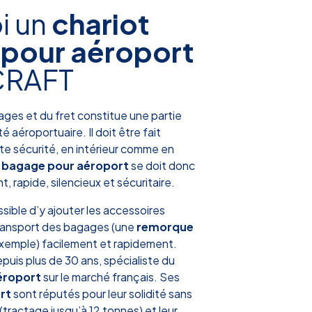
i un
chariot
pour aéroport
CRAFT
ges et du fret constitue une partie
é aéroportuaire. Il doit être fait
te sécurité, en intérieur comme en
t bagage pour aéroport
se doit donc
nt, rapide, silencieux et sécuritaire.
ossible d’y ajouter les accessoires
transport des bagages (une
remorque
xemple) facilement et rapidement.
is plus de 30 ans, spécialiste du
aéroport
sur le marché français. Ses
rt
sont réputés pour leur solidité sans
 (tractage jusqu’à 12 tonnes) et leur