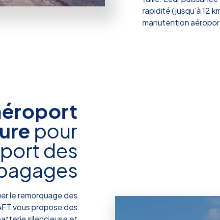
rapidité (jusqu’à 12 k
manutention aéroport
aéroport
ure
pour
sport des
bagages
uer le remorquage des
AFT vous propose des
atterie silencieuse et