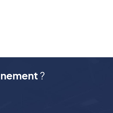
gnement
?