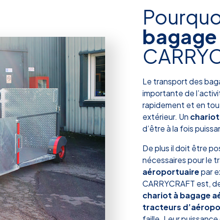
Pourquo
bagage 
CARRY
Le transport des baga
importante de l’activit
rapidement et en tou
extérieur. Un
chario
d’être à la fois puissa
De plus il doit être p
nécessaires pour le 
aéroportuaire
par e
CARRYCRAFT est, depu
chariot à bagage 
tracteurs d’aéropo
faille. Leur puissance