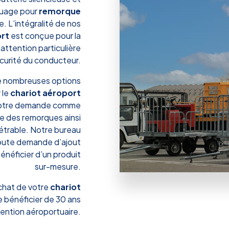
quage pour
remorque
. L’intégralité de nos
ort
est conçue pour la
ttention particulière
écurité du conducteur.
 de nombreuses options
 le
chariot aéroport
votre demande comme
 des remorques ainsi
étrable. Notre bureau
toute demande d’ajout
bénéficier d’un produit
sur-mesure.
chat de votre
chariot
e bénéficier de 30 ans
ention aéroportuaire.