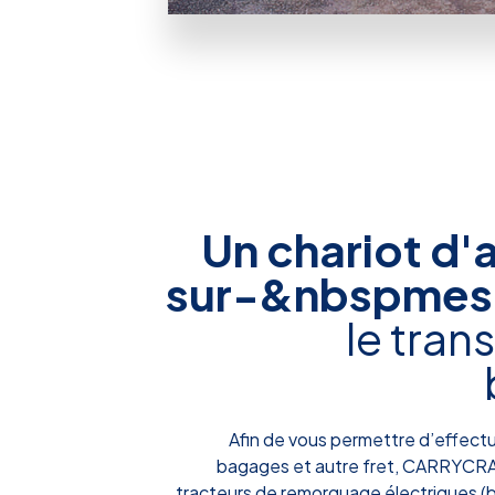
Un chariot d'
sur-&nbspmes
le tran
Afin de vous permettre d’effect
bagages et autre fret, CARRYCR
tracteurs de remorquage électriques (b