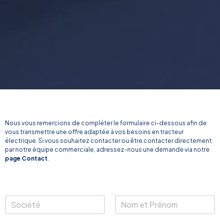
Nous vous remercions de compléter le formulaire ci-dessous afin de
vous transmettre une offre adaptée à vos besoins en tracteur
électrique. Si vous souhaitez contacter ou être contacter directement
par notre équipe commerciale, adressez-nous une demande via notre
page Contact
.
S
N
o
o
c
m