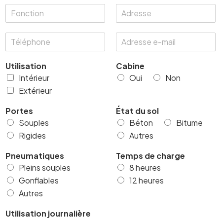
F
A
i
e
o
d
é
t
n
r
t
P
T
A
c
e
é
r
é
d
t
s
é
l
r
i
s
n
Utilisation
Cabine
é
e
o
e
o
p
s
n
Intérieur
Oui
Non
m
h
s
*
Extérieur
o
e
n
e
Portes
État du sol
e
-
Souples
Béton
Bitume
m
Rigides
a
Autres
i
l
Pneumatiques
Temps de charge
*
Pleins souples
8 heures
Gonflables
12 heures
Autres
Utilisation journalière